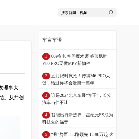
车言车语
60s换电 空间魔术师 睿蓝枫叶
V80 PRO要做MPV新物种
五月限时疯抢！传祺M6 PRO大
促，错过你将会遗憾一整年
车友理事大
谁是2024北京车展“卷王”，长安
结。从共创
汽车当仁不让
智能出行新选择，星纪元ES成为
科技党的福音
“乘”势而上E路领先 12.98万起 火