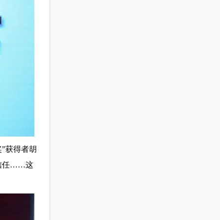
”获得者胡
信任……这