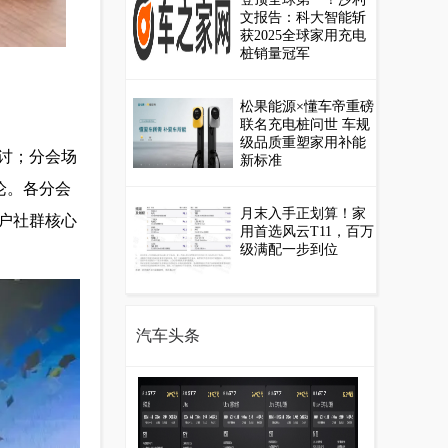
文报告：科大智能斩
获2025全球家用充电
桩销量冠军
松果能源×懂车帝重磅
联名充电桩问世 车规
级品质重塑家用补能
研讨；分会场
新标准
论。各分会
月末入手正划算！家
户社群核心
用首选风云T11，百万
级满配一步到位
汽车头条