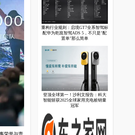
重构行业规则：启境GT7全系智驾标
配华为乾崑智驾ADS 5，不只是“配
置单”那么简单
登顶全球第一！沙利文报告：科大
智能斩获2025全球家用充电桩销量
冠军
事荣誉与责