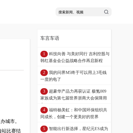
车言车语
科技向善 与美好同行 吉利控股与
韩红基金会公益战略合作再启新程
我的问界M5终于可以用上3毛钱
一度的电了
超豪华产品力再获认证 极氪009
家族成为第七届世界浙商大会保障用
车
福特杨美虹：和中国环保组织共
同成长，创建一个更美好的世界
主办城市。
智能出行新选择，星纪元ES成为
海站比赛结