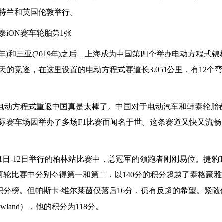
特兰和英国伦敦举行。
至2019年)和三亚(2019年)之后，上海成为中国第四个举办电动方程式
的竞逐，在这里设置的电动方程式赛道长3.051公里，有12个弯
ler表示：“电动方程式重返中国真是太棒了。中国对于电动汽车和韩泰轮
际赛车场因举办了多场F1比赛而闻名于世。这条赛道又快又流畅
1日-12日举行的柏林站比赛中，总冠军的领跑者刚刚易位。捷豹T
在柏林站两轮比赛中分别夺得第一和第二，以140分的积分超越了泰格豪
n），领跑积分榜。但帕斯卡·维尔莱茵仅落后16分，仍有反超的希望。紧
wland），他的积分为118分。