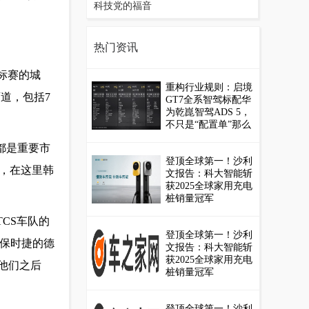
科技党的福音
热门资讯
锦标赛的城
重构行业规则：启境
道，包括7
GT7全系智驾标配华
为乾崑智驾ADS 5，
不只是“配置单”那么
简单
胎都是重要市
登顶全球第一！沙利
，在这里韩
文报告：科大智能斩
获2025全球家用充电
桩销量冠军
CS车队的
登顶全球第一！沙利
雅保时捷的德
文报告：科大智能斩
获2025全球家用充电
随他们之后
桩销量冠军
登顶全球第一！沙利