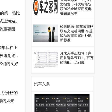
文报告：科大智能斩
获2025全球家用充电
上海的第一场比
桩销量冠军
式上海站。
松果能源×懂车帝重磅
的重要因
联名充电桩问世 车规
级品质重塑家用补能
新标准
17年我在上
月末入手正划算！家
极速竞逐，
用首选风云T11，百万
级满配一步到位
它们的良好
汽车头条
而积分榜的
忘的风景