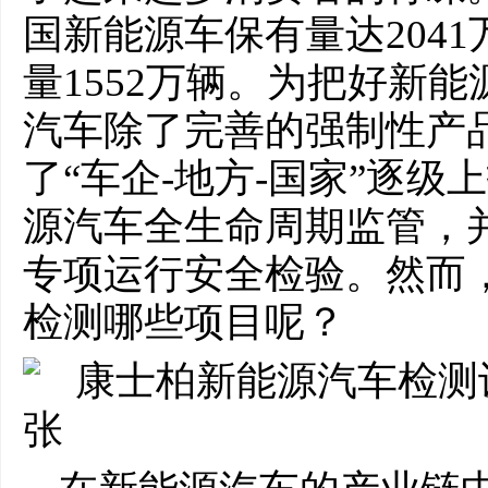
国新能源⻋保有量达204
量1552万辆。为把好新
汽⻋除了完善的强制性产
了“⻋企-地⽅-国家”逐
源汽⻋全⽣命周期监管，
专项运⾏安全检验。然而
检测哪些项目呢？